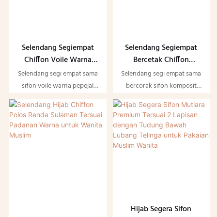
Selendang Segiempat
Selendang Segiempat
Chiffon Voile Warna
Bercetak Chiffon
Pepejal untuk Wanita
Lembut untuk Wanita
Selendang segi empat sama
Selendang segi empat sama
Muslim
Muslim
sifon voile warna pepejal
bercorak sifon komposit
premium. Ultra ringan,
premium yang ringan dan
lembut dan bernafas
bernafas. Menampilkan
dengan kain yang elegan,
fabrik lembut dan mengalir
menawarkan liputan penuh
serta cetakan elegan, ia
yang selesa dan gaya yang
menawarkan liputan penuh
serba boleh untuk pakaian
yang selesa dan gaya serba
sederhana harian dan
boleh untuk pakaian
majlis-majlis khas.
sederhana harian dan
majlis-majlis khas — hijab
sempurna yang penting
Hijab Segera Sifon