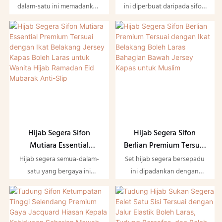
Jersi Bahagian Bawah
Berlapis Dua dengan
dalam-satu ini memadankan
ini diperbuat daripada sifon
dengan Ikatan Belakang
Ikat Belakang untuk
selendang luar sifon mutiara
mutiara mewah, direka khas
Hijab Segera Pakaian
Pakaian Islamik Wanita
berkilat dengan penutup
untuk wanita Muslim.
Muslim Ramadan Eid
bawah jersi kapas lembut
Struktur dua lapisan ini
Mubarak
bersepadu, serta reka
menyerlahkan kelegaan dan
bentuk ikat belakang boleh
kelegapan tanpa kelihatan
laras untuk pemakaian yang
besar, dihiasi dengan
selamat dan bebas gelincir.
perincian mutiara yang
Sifon mutiara yang ringan
halus untuk mencipta
dan beralun membawa
kilauan lembut yang elegan.
kilauan mewah yang halus,
Dilengkapi dengan tali
Hijab Segera Sifon
Hijab Segera Sifon
manakala penutup bawah
pengikat yang boleh laras, ia
Mutiara Essential
Berlian Premium Tersuai
jersi terbina dalam memeluk
boleh diketatkan atau
Premium Tersuai dengan
dengan Ikat Belakang
Hijab segera semua-dalam-
Set hijab segera bersepadu
kepala anda dengan selesa
dilonggarkan secara bebas
Ikat Belakang Jersey
Boleh Laras Bahagian
satu yang bergaya ini
ini dipadankan dengan
agar tidak bergerak semasa
agar sesuai dengan saiz
Kapas Boleh Laras untuk
Bawah Jersey Kapas
menggunakan fabrik sifon
selendang luar sifon corak
berjalan atau berkumpul.
kepala yang berbeza dan
Wanita Hijab Ramadan
untuk Muslim
mutiara mewah sebagai
berlian yang elegan dengan
mengelakkan daripada
Eid Mubarak Anti-Slip
fabrik luar, dipadankan
bahagian bawah jersi kapas
tergelincir semasa
dengan lapisan jersi kapas
lembut yang dipasang,