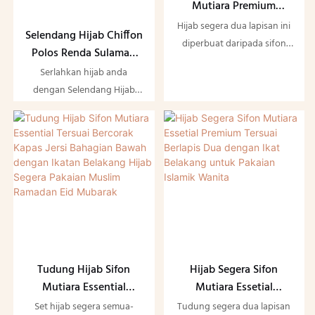
untuk wanita Muslim.
Mutiara Premium
Tersuai 2 Lapisan
Hijab segera dua lapisan ini
Selendang Hijab Chiffon
dengan Tudung Bawah
diperbuat daripada sifon
Polos Renda Sulaman
Lubang Telinga untuk
mutiara yang elegan,
Tersuai Padanan Warna
Serlahkan hijab anda
Pakaian Muslim Wanita
dipadankan dengan tudung
untuk Wanita Muslim
dengan Selendang Hijab
terbina dalam yang direka
Chiffon Polos Lace Sulaman
bentuk dengan lubang
Tersuai kami, yang direka
telinga khas untuk
khas untuk wanita Muslim.
memudahkan pemakaian
Aksesori elegan ini
anting-anting. Hijab sifon
menampilkan perincian lace
dua lapisan ini memberikan
yang rumit dan fabrik sifon
kelegaan lembut dan
lembut, yang disulam
kelegapan yang baik tanpa
sempurna agar sepadan
kelihatan berat,
dengan pakaian kegemaran
menampilkan kilauan
anda sambil memberikan
Tudung Hijab Sifon
Hijab Segera Sifon
mutiara yang halus untuk
penampilan yang sederhana
Mutiara Essential
Mutiara Essetial
meningkatkan kemewahan
namun bergaya.
Tersuai Bercorak Kapas
Premium Tersuai
Set hijab segera semua-
Tudung segera dua lapisan
yang lembut.