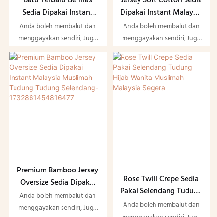
Batu Terbaru Berhias
Jersey Soft Cotton Sedia
Sedia Dipakai Instant
Dipakai Instant Malaysia
Malaysia Muslimah
Muslimah Tudung
Anda boleh membalut dan
Anda boleh membalut dan
Chiffon Hijab Scarf
Tudung Selendang
menggayakan sendiri, Juga
menggayakan sendiri, Juga
Shawl-1735017451144392
tidak rumit sama sekali
tidak rumit sama sekali
berbanding dengan
berbanding dengan
selendang retangle biasa
selendang retangle biasa
Premium Bamboo Jersey
Rose Twill Crepe Sedia
Oversize Sedia Dipakai
Pakai Selendang Tudung
Instant Malaysia
Anda boleh membalut dan
Hijab Wanita Muslimah
Anda boleh membalut dan
Muslimah Tudung
menggayakan sendiri, Juga
Malaysia Segera