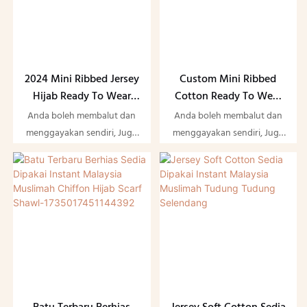
2024 Mini Ribbed Jersey
Custom Mini Ribbed
Hijab Ready To Wear
Cotton Ready To Wear
Instant Malaysia Muslim
Selendang Tudung Hijab
Anda boleh membalut dan
Anda boleh membalut dan
Women Hijab Scarf
Wanita Muslimah
menggayakan sendiri, Juga
menggayakan sendiri, Juga
Shawl
Malaysia Instant
tidak rumit sama sekali
tidak rumit sama sekali
berbanding dengan
berbanding dengan
selendang retangle biasa
selendang retangle biasa