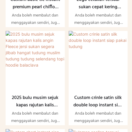
premium pearl chiffon
sukan cepat kering
siap pakai tudung
sedia untuk memakai
Anda boleh membalut dan
Anda boleh membalut dan
tudung segera
menggayakan sendiri, Juga
menggayakan sendiri, Juga
tidak rumit sama sekali
tidak rumit sama sekali
berbanding dengan
berbanding dengan
selendang retangle biasa
selendang retangle biasa
2025 bulu musim sejuk
Custom crinle satin silk
kapas rajutan kalis
double loop instant siap
angin Fleece jersi sukan
pakai tudung
Anda boleh membalut dan
Anda boleh membalut dan
segera jilbab hangat
menggayakan sendiri, Juga
menggayakan sendiri, Juga
tudung muslim tudung
tidak rumit sama sekali
tidak rumit sama sekali