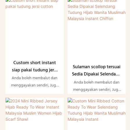
tudung selendang topi
berbanding dengan
berbanding dengan
hoodie balaclava
selendang retangle biasa
selendang retangle biasa
Custom short instant
Sulaman scollop tersuai
siap pakai tudung jersi
Sedia Dipakai Selendang
cotton
Anda boleh membalut dan
Tudung Hijab Wanita
Anda boleh membalut dan
menggayakan sendiri, Juga
Muslimah Malaysia
menggayakan sendiri, Juga
tidak rumit sama sekali
Instant Chiffon
tidak rumit sama sekali
berbanding dengan
berbanding dengan
selendang retangle biasa
selendang retangle biasa