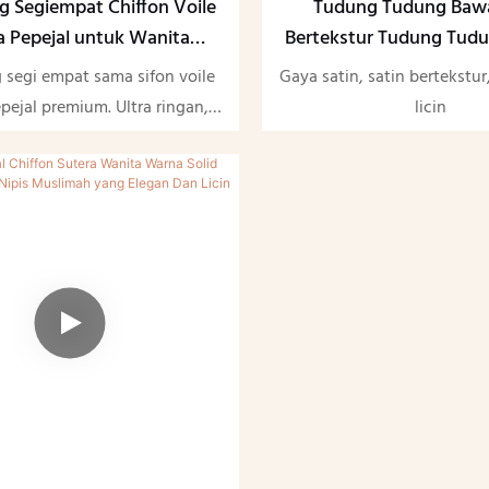
g Segiempat Chiffon Voile
Tudung Tudung Bawa
 Pepejal untuk Wanita
Bertekstur Tudung Tud
Muslim
Muslimah Crinkle Silk S
 segi empat sama sifon voile
Gaya satin, satin bertekstu
pejal premium. Ultra ringan,
licin
n bernafas dengan kain yang
 menawarkan liputan penuh
sa dan gaya yang serba boleh
kaian sederhana harian dan
majlis-majlis khas.