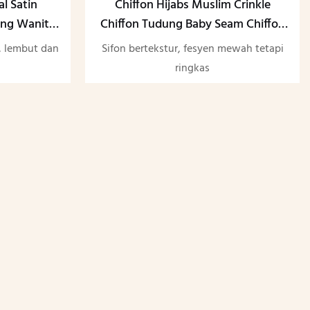
l Satin
Chiffon Hijabs Muslim Crinkle
ung Wanita
Chiffon Tudung Baby Seam Chiffon
atin Hijab
Hijab Crinkle Scarf
r, lembut dan
Sifon bertekstur, fesyen mewah tetapi
ringkas