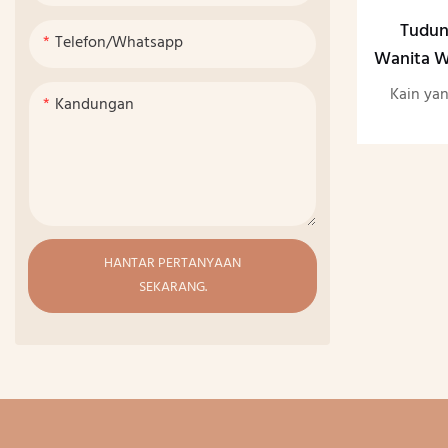
Tudun
Telefon/whatsapp
Wanita W
Nipis M
Kain yan
Kandungan
HANTAR PERTANYAAN
SEKARANG.