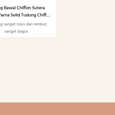
g Bawal Chiffon Sutera
arna Solid Tudung Chiffon
uslimah yang Elegan Dan
g sangat nipis dan lembut,
Licin
sangat bagus