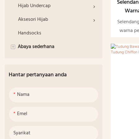
Selendan
Hijab Undercap
Warna
Aksesori Hijab
Selendang
warna pe
Handsocks
lembut da
Abaya sederhana
+
elegan,
yang sele
Set Solat
untuk pa
Pakaian Maxi
Hantar pertanyaan anda
Abaya
Nama
Set Sederhana
Emel
Pakaian Aktif Muslim
Batin Badan Muslim
Syarikat