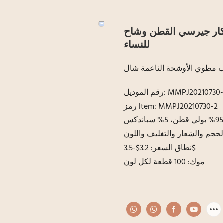
اكار جيرسي القطن وشاح
للنساء
 مطوي الأوشحة الناعمة شال
م الموديل: MMPJ20210730-2
رمز ltem: MMPJ20210730-2
حجم والشعار والتغليف واللون
نطاق السعر: 3.2$-3.5$
موك: 100 قطعة لكل لون