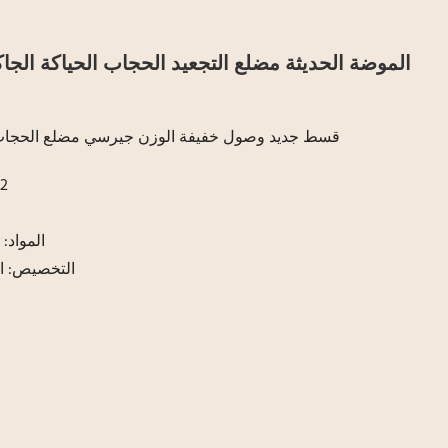
الموضة الحديثة مضلع التجعيد الحجاب الحياكة الج
قسط جديد وصول خفيفة الوزن جيرسي مضلع الحجاب
رق
المواد: 95% بولي قطن، 5% سباندكس
التخصيص: ال