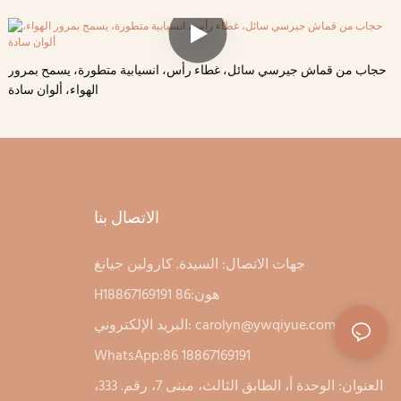
حجاب من قماش جيرسي سائل، غطاء رأس، انسيابية متطورة، يسمح بمرور
الهواء، ألوان سادة
الاتصال بنا
جهات الاتصال: السيدة. كارولين جيانغ
Hهون:86 18867169191
carolyn@ywqiyue.com
البريد الإلكتروني:
WhatsApp:86 18867169191
العنوان: الوحدة أ، الطابق الثالث، مبنى 7، رقم. 333،