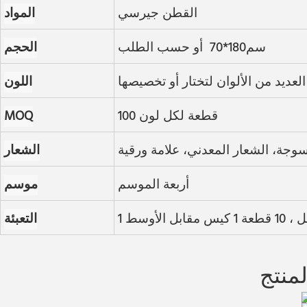
القطن جيرسي
المواد
سم180*70 أو حسب الطلب
الحجم
العديد من الألوان لتختار أو تخصيصها
اللون
100 قطعة لكل لون
MOQ
سوجة، الشعار المعدني، علامة ورقية
الشعار
أربعة الموسم
موسم
التعبئة
منتج