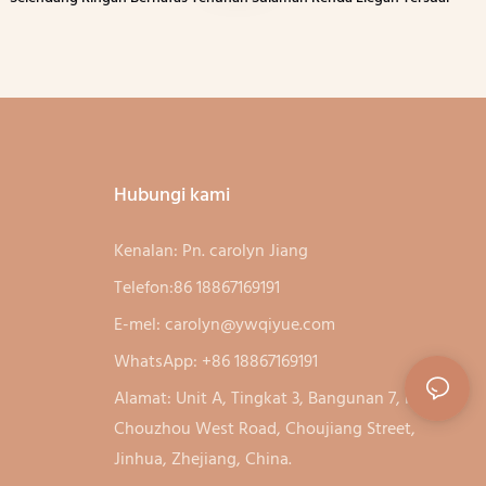
Hubungi kami
Kenalan: Pn. carolyn Jiang
Telefon:86 18867169191
E-mel:
carolyn@ywqiyue.com
WhatsApp: +86 18867169191
Alamat: Unit A, Tingkat 3, Bangunan 7, No. 333,
Chouzhou West Road, Choujiang Street,
Jinhua, Zhejiang, China.