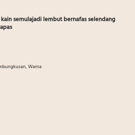
kain semulajadi lembut bernafas selendang
kapas
embungkusan, Warna