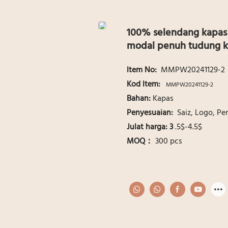
100% selendang kapas 
modal penuh tudung 
ltem No:
MMPW20241129-2
Kod ltem:
MMPW20241129-2
Bahan:
Kapas
Penyesuaian:
Saiz, Logo, P
Julat harga: 3
.5$-4.5$
MOQ：
300 pcs