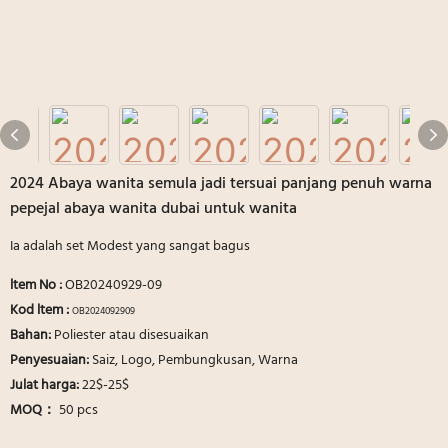
2024 Abaya wanita semula jadi tersuai panjang penuh warna
pepejal abaya wanita dubai untuk wanita
Ia adalah set Modest yang sangat bagus
ltem No
:
OB20240929-09
Kod ltem :
OB2024092909
Bahan:
Poliester atau disesuaikan
Penyesuaian:
Saiz, Logo, Pembungkusan, Warna
Julat harga:
22$-25$
MOQ：
50 pcs