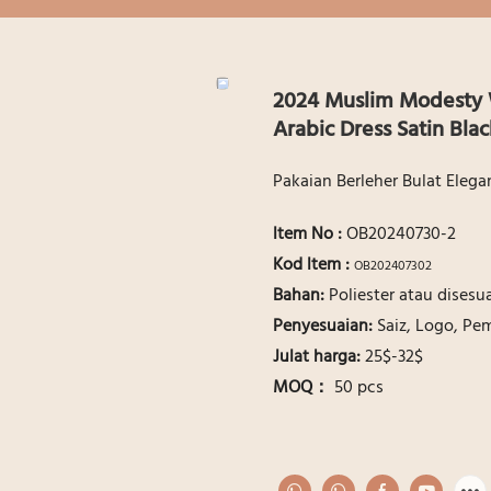
2024 Muslim Modesty 
Arabic Dress Satin Bla
Pakaian Berleher Bulat Eleg
ltem No
:
OB20240730-2
Kod ltem :
OB202407302
Bahan:
Poliester atau disesu
Penyesuaian:
Saiz, Logo, P
Julat harga:
25$-32$
MOQ：
50 pcs