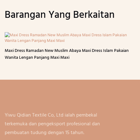
Barangan Yang Berkaitan
Maxi Dress Ramadan New Muslim Abaya Maxi Dress Islam Pakaian
Wanita Lengan Panjang Maxi Maxi
Yiwu Qidian Textile Co, Ltd ialah pembekal
terkemuka dan pengeksport profesional dan
pembuatan tudung dengan 15 tahun.