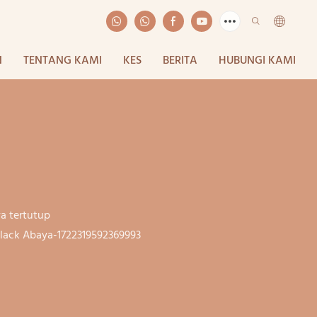
N
TENTANG KAMI
KES
BERITA
HUBUNGI KAMI
a tertutup
lack Abaya-1722319592369993