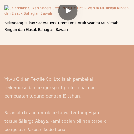
Selendang Sukan Segera Jersi Premium untuk Wanita Muslimah
Ringan dan Elastik Bahagian Bawah
Yiwu Qidian Textile Co, Ltd ialah pembekal
terkemuka dan pengeksport profesional dan
pembuatan tudung dengan 15 tahun.
Selamat datang untuk bertanya tentang Hijab
tersuai&Harga Abaya, kami adalah pilihan terbaik
pengeluar Pakaian Sederhana