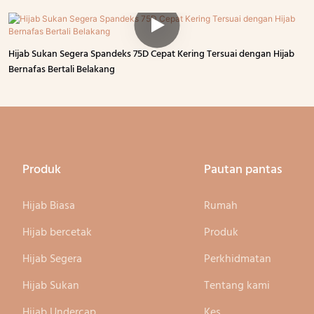
Hijab Sukan Segera Spandeks 75D Cepat Kering Tersuai dengan Hijab
Bernafas Bertali Belakang
Produk
Pautan pantas
Hijab Biasa
Rumah
Hijab bercetak
Produk
Hijab Segera
Perkhidmatan
Hijab Sukan
Tentang kami
Hijab Undercap
Kes