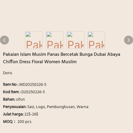
Pakaian Islam Musim Panas Bercetak Bunga Dubai Abaya
Chiffon Dress Floral Women Muslim
Doris
ltem No
:
MD20250226-5
Kod ltem :
D20250226-5
Bahan:
sifon
Penyesuaian:
Saiz, Logo, Pembungkusan, Warna
Julat harga:
22$-26$
MOQ：
200 pcs