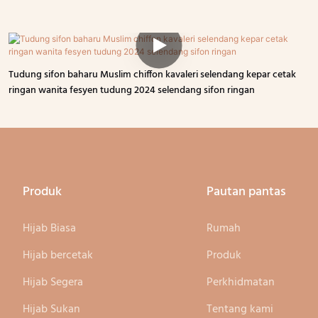
Tudung sifon baharu Muslim chiffon kavaleri selendang kepar cetak
ringan wanita fesyen tudung 2024 selendang sifon ringan
Produk
Pautan pantas
Hijab Biasa
Rumah
Hijab bercetak
Produk
Hijab Segera
Perkhidmatan
Hijab Sukan
Tentang kami