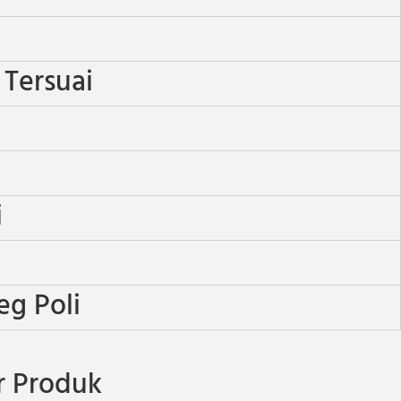
 Tersuai
i
eg Poli
 Produk