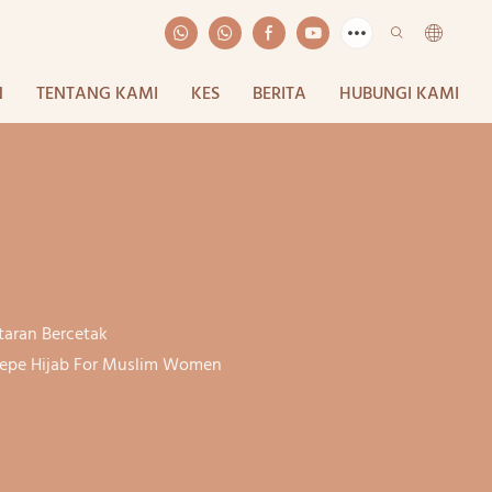
N
TENTANG KAMI
KES
BERITA
HUBUNGI KAMI
taran Bercetak
Crepe Hijab For Muslim Women