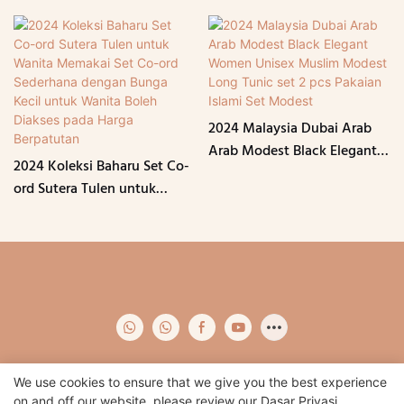
2024 Malaysia Dubai Arab
Arab Modest Black Elegant
2024 Koleksi Baharu Set Co-
Women Unisex Muslim
ord Sutera Tulen untuk
Modest Long Tunic set 2 pcs
Wanita Memakai Set Co-ord
Pakaian Islami Set Modest
Sederhana dengan Bunga
Kecil untuk Wanita Boleh
Diakses pada Harga
Berpatutan
We use cookies to ensure that we give you the best experience
on and off our website. please review our
Dasar Privasi.