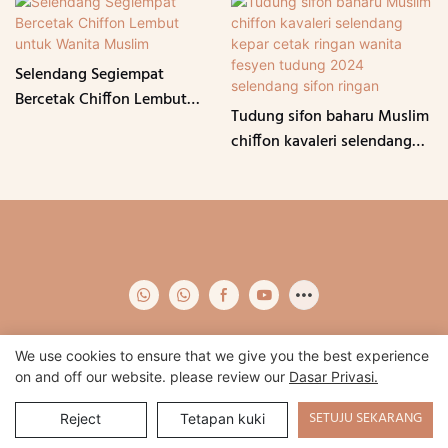
Selendang Segiempat
Bercetak Chiffon Lembut
Tudung sifon baharu Muslim
untuk Wanita Muslim
chiffon kavaleri selendang
kepar cetak ringan wanita
fesyen tudung 2024
selendang sifon ringan
We use cookies to ensure that we give you the best experience
on and off our website. please review our
Dasar Privasi.
Hak Cipta © 2024 Qidian -
www.qidianapparel.com
|
Peta laman
|
Dasar Privasi
SETUJU SEKARANG
Reject
Tetapan kuki