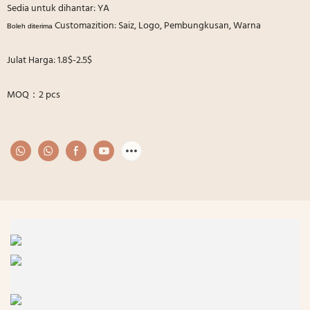
Sedia untuk dihantar: YA
Customazition: Saiz, Logo, Pembungkusan, Warna
Boleh diterima
Julat Harga: 1.8$-2.5$
MOQ：2 pcs