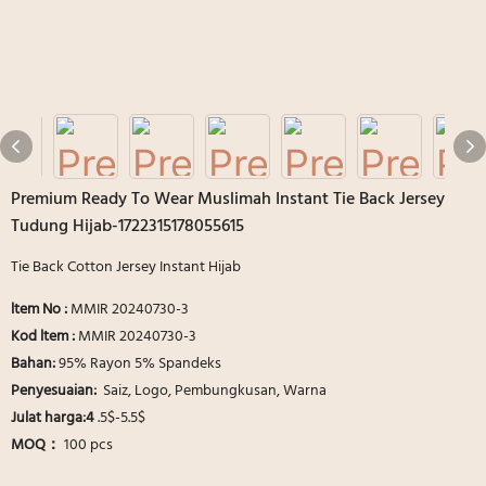
Premium Ready To Wear Muslimah Instant Tie Back Jersey
Tudung Hijab-1722315178055615
Tie Back Cotton Jersey Instant Hijab
ltem No :
MMIR 20240730-3
Kod ltem :
MMIR 20240730-3
Bahan:
95% Rayon 5% Spandeks
Penyesuaian:
Saiz, Logo, Pembungkusan, Warna
Julat harga:4
.5$-5.5$
MOQ：
100 pcs