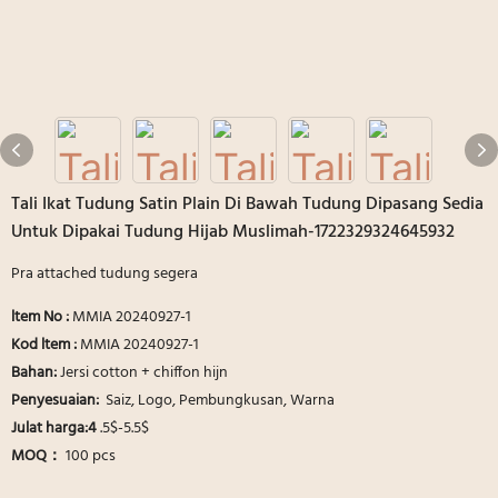
Tali Ikat Tudung Satin Plain Di Bawah Tudung Dipasang Sedia
Untuk Dipakai Tudung Hijab Muslimah-1722329324645932
Pra attached tudung segera
ltem No :
MMIA 20240927-1
Kod ltem :
MMIA 20240927-1
Bahan:
Jersi cotton + chiffon hijn
Penyesuaian:
Saiz, Logo, Pembungkusan, Warna
Julat harga:4
.5$-5.5$
MOQ：
100 pcs