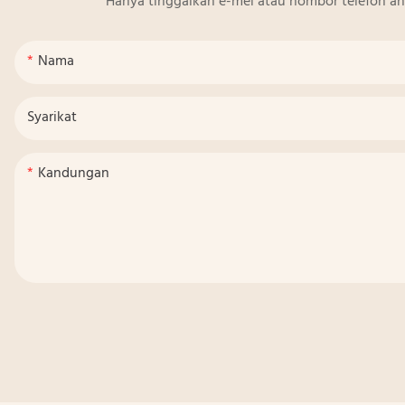
Hanya tinggalkan e-mel atau nombor telefon a
Nama
Syarikat
Kandungan