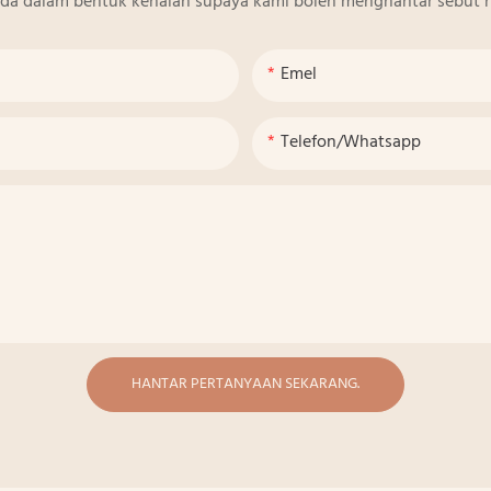
nda dalam bentuk kenalan supaya kami boleh menghantar sebut h
Emel
Telefon/whatsapp
HANTAR PERTANYAAN SEKARANG.