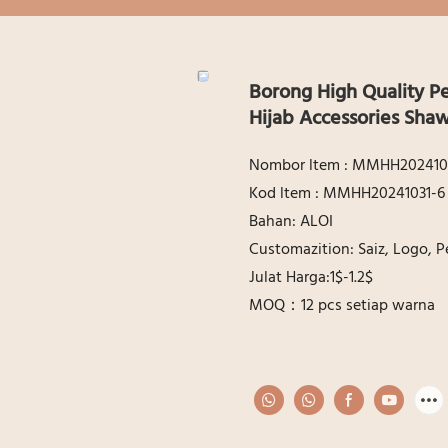
Borong High Quality P
Hijab Accessories Sha
Nombor ltem : MMHH202410
Kod ltem : MMHH20241031-6
Bahan: ALOI
Customazition: Saiz, Logo,
Julat Harga:1$-1.2$
MOQ：12 pcs setiap warna