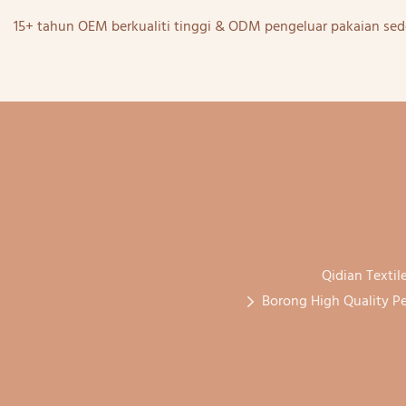
15+ tahun OEM berkualiti tinggi & ODM pengeluar pakaian sed
Qidian Textil
Borong High Quality P