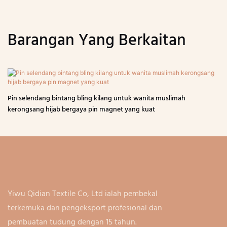
Barangan Yang Berkaitan
Pin selendang bintang bling kilang untuk wanita muslimah
kerongsang hijab bergaya pin magnet yang kuat
Yiwu Qidian Textile Co, Ltd ialah pembekal
terkemuka dan pengeksport profesional dan
pembuatan tudung dengan 15 tahun.