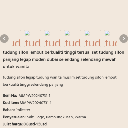
tudung sifon lembut berkualiti tinggi tersuai set tudung sifon
panjang legap moden dubai selendang selendang mewah
untuk wanita
tudung sifon legap tudung wanita muslim set tudung sifon lembut
berkualiti tinggi selendang panjang
ltem No:
MMPW20240731-1
Kod ltem:
MMPW20240731-1
Bahan:
Poliester
Penyesuaian:
Saiz, Logo, Pembungkusan, Warna
Julat harga:
0.8usd-1.5usd