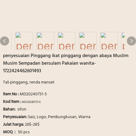
penyesuaian Pinggang ikat pinggang dengan abaya Muslim
Musim Sempadan bersulam Pakaian wanita-
1722424462601493
Tali pinggang, renda manset
ltem No
:
MD20240731-5
Kod ltem :
MD20240731-5
Bahan:
sifon
Penyesuaian:
Saiz, Logo, Pembungkusan, Warna
Julat harga:
26$-28$
MOQ：
50 pcs