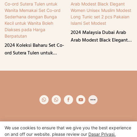
2024 Malaysia Dubai Arab
Arab Modest Black Elegant
2024 Koleksi Baharu Set Co-
Women Unisex Muslim
ord Sutera Tulen untuk
Modest Long Tunic set 2 pcs
Wanita Memakai Set Co-ord
Pakaian Islami Set Modest
Sederhana dengan Bunga
Kecil untuk Wanita Boleh
Diakses pada Harga
Berpatutan
Hak Cipta © 2024 Qidian -
www.qidianapparel.com
|
Peta laman
|
We use cookies to ensure that we give you the best experience
on and off our website. please review our
Dasar Privasi.
Dasar Privasi