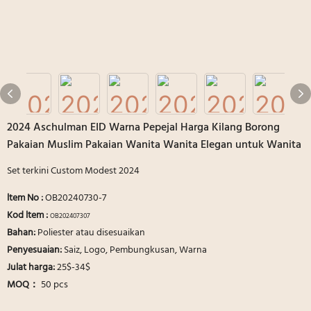
2024 Aschulman EID Warna Pepejal Harga Kilang Borong
Pakaian Muslim Pakaian Wanita Wanita Elegan untuk Wanita
Set terkini Custom Modest 2024
ltem No
:
OB20240730-7
Kod ltem :
OB202407307
Bahan:
Poliester atau disesuaikan
Penyesuaian:
Saiz, Logo, Pembungkusan, Warna
Julat harga:
25$-34$
MOQ：
50 pcs