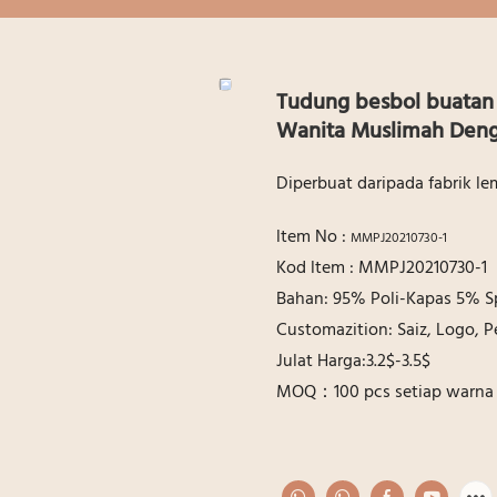
Tudung besbol buatan 
Wanita Muslimah Deng
Diperbuat daripada fabrik l
ltem No :
MMPJ20210730-1
Kod ltem : MMPJ20210730-1
Bahan: 95% Poli-Kapas 5% 
Customazition: Saiz, Logo,
Julat Harga:3.2$-3.5$
MOQ：100 pcs setiap warna