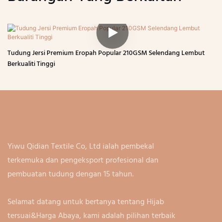
Tudung Jersi Premium Eropah Popular 210GSM Selendang Lembut
Berkualiti Tinggi
Yiwu Qidian Textile Co, Ltd ialah pembekal
terkemuka dan pengeksport profesional dan
pembuatan tudung dengan 15 tahun.
Selamat datang untuk bertanya tentang Hijab
tersuai&Harga Abaya, kami adalah pilihan terbaik