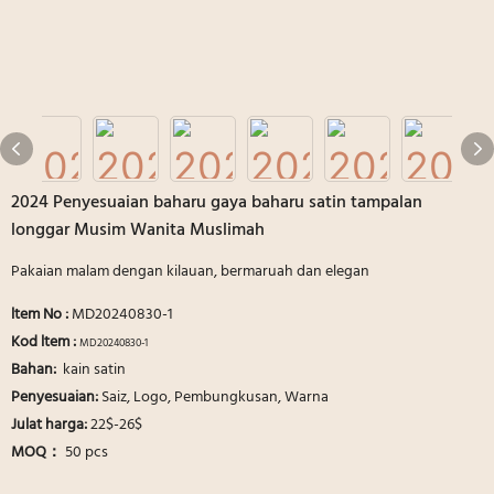
2024 Penyesuaian baharu gaya baharu satin tampalan
longgar Musim Wanita Muslimah
Pakaian malam dengan kilauan, bermaruah dan elegan
ltem No
:
MD20240830-1
Kod ltem :
MD20240830-1
Bahan:
kain satin
Penyesuaian:
Saiz, Logo, Pembungkusan, Warna
Julat harga:
22$-26$
MOQ：
50 pcs