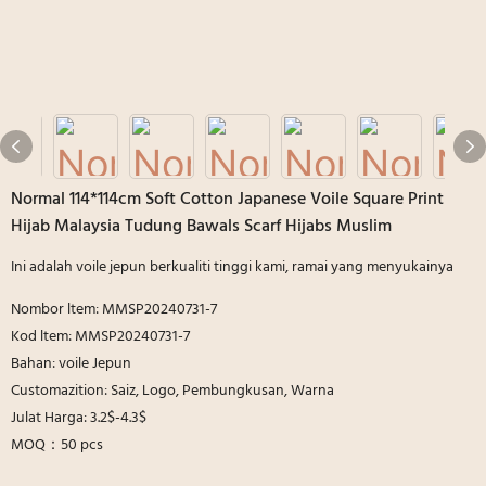
Normal 114*114cm Soft Cotton Japanese Voile Square Print
Hijab Malaysia Tudung Bawals Scarf Hijabs Muslim
Ini adalah voile jepun berkualiti tinggi kami, ramai yang menyukainya
Nombor ltem: MMSP20240731-7
Kod ltem: MMSP20240731-7
Bahan: voile Jepun
Customazition: Saiz, Logo, Pembungkusan, Warna
Julat Harga: 3.2$-4.3$
MOQ：50 pcs