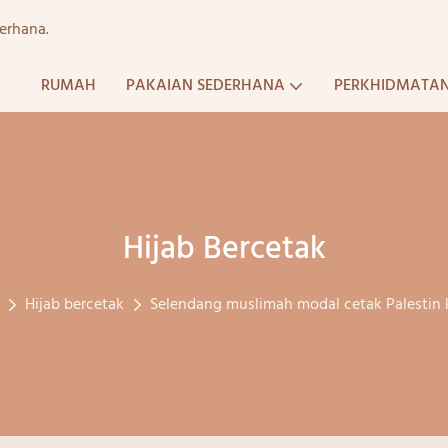
erhana.
RUMAH
PAKAIAN SEDERHANA
PERKHIDMATA
Hijab Bercetak
Hijab bercetak
Selendang muslimah modal cetak Palestin ke