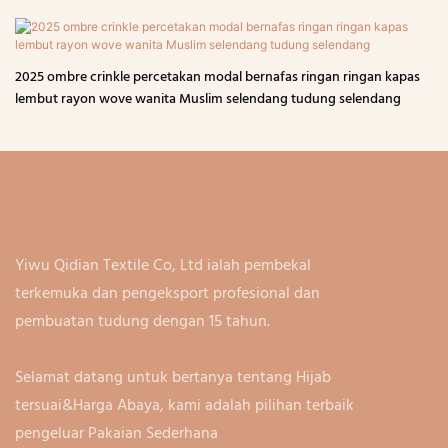
2025 ombre crinkle percetakan modal bernafas ringan ringan kapas
lembut rayon wove wanita Muslim selendang tudung selendang
Yiwu Qidian Textile Co, Ltd ialah pembekal
terkemuka dan pengeksport profesional dan
pembuatan tudung dengan 15 tahun.
Selamat datang untuk bertanya tentang Hijab
tersuai&Harga Abaya, kami adalah pilihan terbaik
pengeluar Pakaian Sederhana