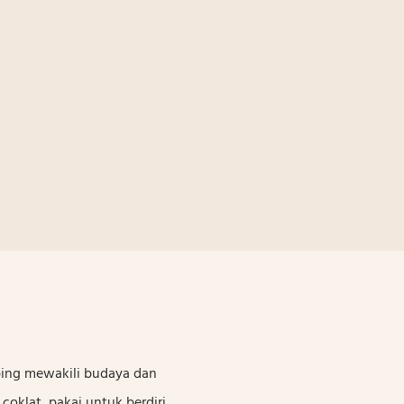
ping mewakili budaya dan
coklat, pakai untuk berdiri