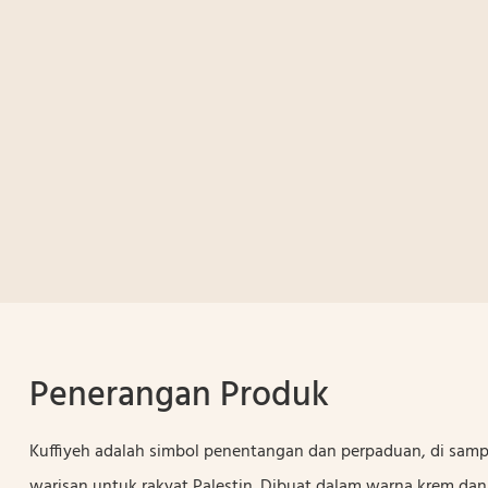
Penerangan Produk
Kuffiyeh adalah simbol penentangan dan perpaduan, di sam
warisan untuk rakyat Palestin. Dibuat dalam warna krem ​​dan 