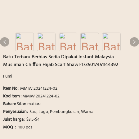
Batu Terbaru Berhias Sedia Dipakai Instant Malaysia
Muslimah Chiffon Hijab Scarf Shawl-1735017451144392
Fumi
ltem No :
MMIW 20241224-02
Kod ltem :
MMIW 20241224-02
Bahan:
Sifon mutiara
Penyesuaian:
Saiz, Logo, Pembungkusan, Warna
Julat harga:
$3.5-$4
MOQ：
100 pcs