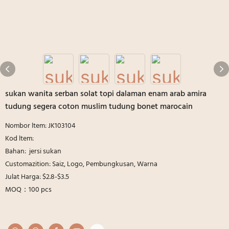
sukan wanita serban solat topi dalaman enam arab amira
tudung segera coton muslim tudung bonet marocain
Nombor ltem: JK103104
Kod ltem:
Bahan: jersi sukan
Customazition: Saiz, Logo, Pembungkusan, Warna
Julat Harga: $2.8-$3.5
MOQ：100 pcs